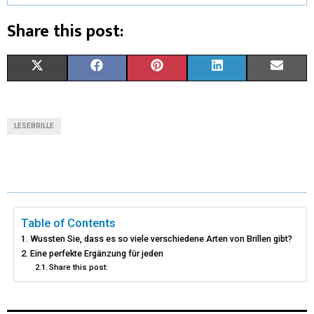
Share this post:
X
F
P
L
E
(
A
I
I
M
T
C
N
N
A
LESEBRILLE
W
E
T
K
I
I
B
E
E
L
T
O
R
D
T
O
E
I
Table of Contents
Wussten Sie, dass es so viele verschiedene Arten von Brillen gibt?
E
K
S
N
Eine perfekte Ergänzung für jeden
Share this post:
R
T
)