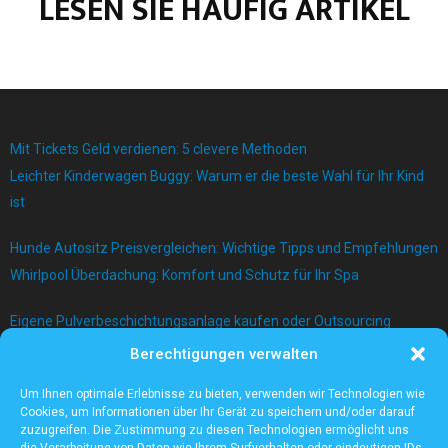
LESEN SIE HÄUFIG ARTIKEL
Mit Tickets Geld verdienen: 5 clevere Methoden
Leichter Kinderwagen Buggy: Warum er die beste Wahl für Ihr Kind
ist
Hunde Autositz Preisvergleichen: Wichtige Tipps und Empfehlungen
Whirlpool Überdachung: Komfort und Schutz für Ihr Spa
Eigene Pulverbeschichtungsanlage kaufen oder Outsourcing
betreiben?
Berechtigungen verwalten
Bau einer Mauer mit Betonblock
Um Ihnen optimale Erlebnisse zu bieten, verwenden wir Technologien wie
Cookies, um Informationen über Ihr Gerät zu speichern und/oder darauf
zuzugreifen. Die Zustimmung zu diesen Technologien ermöglicht uns