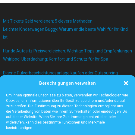
Mit Tickets Geld verdienen: 5 clevere Methoden
Leichter Kinderwagen Buggy: Warum er die beste Wahl für Ihr Kind
ist
Hunde Autositz Preisvergleichen: Wichtige Tipps und Empfehlungen
Whirlpool Überdachung: Komfort und Schutz für Ihr Spa
Eigene Pulverbeschichtungsanlage kaufen oder Outsourcing
betreiben?
Berechtigungen verwalten
Bau einer Mauer mit Betonblock
Um Ihnen optimale Erlebnisse zu bieten, verwenden wir Technologien wie
Cookies, um Informationen über Ihr Gerät zu speichern und/oder darauf
zuzugreifen. Die Zustimmung zu diesen Technologien ermöglicht uns
die Verarbeitung von Daten wie Ihrem Surfverhalten oder eindeutigen IDs
auf dieser Website. Wenn Sie Ihre Zustimmung nicht erteilen oder
widerrufen, kann dies bestimmte Funktionen und Merkmale
beeinträchtigen.