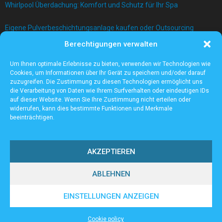
Whirlpool Überdachung: Komfort und Schutz für Ihr Spa
Eigene Pulverbeschichtungsanlage kaufen oder Outsourcing
betreiben?
Berechtigungen verwalten
Bau einer Mauer mit Betonblock
Um Ihnen optimale Erlebnisse zu bieten, verwenden wir Technologien wie
Cookies, um Informationen über Ihr Gerät zu speichern und/oder darauf
zuzugreifen. Die Zustimmung zu diesen Technologien ermöglicht uns
die Verarbeitung von Daten wie Ihrem Surfverhalten oder eindeutigen IDs
auf dieser Website. Wenn Sie Ihre Zustimmung nicht erteilen oder
widerrufen, kann dies bestimmte Funktionen und Merkmale
beeinträchtigen.
AKZEPTIEREN
ABLEHNEN
@2023 - www.High-ten.de. All Right Reserved.
EINSTELLUNGEN ANZEIGEN
Home
Cookie policy (EU)
Our authors
Partners
Website index
Cookie policy