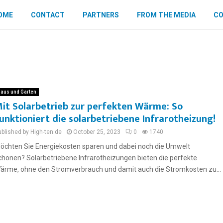
OME
CONTACT
PARTNERS
FROM THE MEDIA
CO
aus und Garten
it Solarbetrieb zur perfekten Wärme: So
unktioniert die solarbetriebene Infrarotheizung!
ublished by High-ten.de
October 25, 2023
0
1740
öchten Sie Energiekosten sparen und dabei noch die Umwelt
chonen? Solarbetriebene Infrarotheizungen bieten die perfekte
ärme, ohne den Stromverbrauch und damit auch die Stromkosten zu...