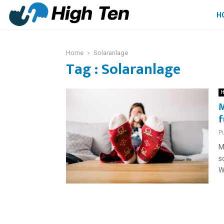
H
Home
Solaranlage
Tag : Solaranlage
H
M
f
P
M
s
W