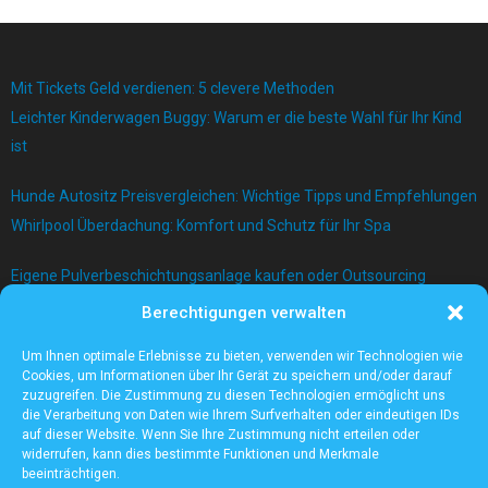
Mit Tickets Geld verdienen: 5 clevere Methoden
Leichter Kinderwagen Buggy: Warum er die beste Wahl für Ihr Kind
ist
Hunde Autositz Preisvergleichen: Wichtige Tipps und Empfehlungen
Whirlpool Überdachung: Komfort und Schutz für Ihr Spa
Eigene Pulverbeschichtungsanlage kaufen oder Outsourcing
betreiben?
Berechtigungen verwalten
Bau einer Mauer mit Betonblock
Um Ihnen optimale Erlebnisse zu bieten, verwenden wir Technologien wie
Cookies, um Informationen über Ihr Gerät zu speichern und/oder darauf
zuzugreifen. Die Zustimmung zu diesen Technologien ermöglicht uns
die Verarbeitung von Daten wie Ihrem Surfverhalten oder eindeutigen IDs
auf dieser Website. Wenn Sie Ihre Zustimmung nicht erteilen oder
widerrufen, kann dies bestimmte Funktionen und Merkmale
beeinträchtigen.