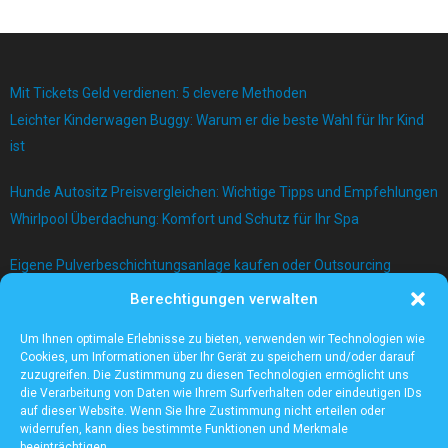
Mit Tickets Geld verdienen: 5 clevere Methoden
Leichter Kinderwagen Buggy: Warum er die beste Wahl für Ihr Kind
ist
Hunde Autositz Preisvergleichen: Wichtige Tipps und Empfehlungen
Whirlpool Überdachung: Komfort und Schutz für Ihr Spa
Eigene Pulverbeschichtungsanlage kaufen oder Outsourcing
betreiben?
Berechtigungen verwalten
Bau einer Mauer mit Betonblock
Um Ihnen optimale Erlebnisse zu bieten, verwenden wir Technologien wie
Cookies, um Informationen über Ihr Gerät zu speichern und/oder darauf
zuzugreifen. Die Zustimmung zu diesen Technologien ermöglicht uns
die Verarbeitung von Daten wie Ihrem Surfverhalten oder eindeutigen IDs
auf dieser Website. Wenn Sie Ihre Zustimmung nicht erteilen oder
widerrufen, kann dies bestimmte Funktionen und Merkmale
beeinträchtigen.