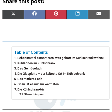
Share this post:
X
F
P
L
E
(
A
I
I
M
T
C
N
N
A
W
E
T
K
I
I
B
E
E
L
Table of Contents
Lebensmittel einsortieren: was gehört im Kühlschrank wohin?
T
O
R
D
Kühlzonen im Kühlschrank
Das Gemüsefach
T
O
E
I
Die Glasplatte – der kälteste Ort im Kühlschrank
E
K
S
N
Das mittlere Fach
Oben ist es mit am wärmsten
R
T
Die Kühlschranktür
Share this post:
)