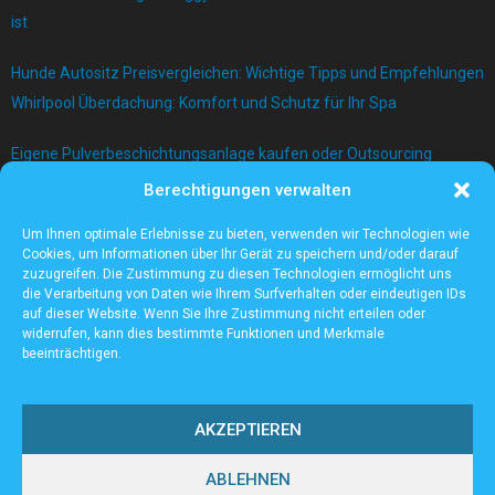
ist
Hunde Autositz Preisvergleichen: Wichtige Tipps und Empfehlungen
Whirlpool Überdachung: Komfort und Schutz für Ihr Spa
Eigene Pulverbeschichtungsanlage kaufen oder Outsourcing
betreiben?
Berechtigungen verwalten
Bau einer Mauer mit Betonblock
Um Ihnen optimale Erlebnisse zu bieten, verwenden wir Technologien wie
Cookies, um Informationen über Ihr Gerät zu speichern und/oder darauf
zuzugreifen. Die Zustimmung zu diesen Technologien ermöglicht uns
die Verarbeitung von Daten wie Ihrem Surfverhalten oder eindeutigen IDs
auf dieser Website. Wenn Sie Ihre Zustimmung nicht erteilen oder
widerrufen, kann dies bestimmte Funktionen und Merkmale
beeinträchtigen.
AKZEPTIEREN
ABLEHNEN