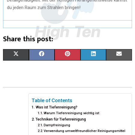
du jeden Raum zum Strahlen bringen!
Share this post:
X
F
P
L
E
(
A
I
I
M
T
C
N
N
A
W
E
T
K
I
I
B
E
E
L
Table of Contents
Was ist Tiefenreinigung?
T
O
R
D
Warum Tiefenreinigung wichtig ist
Techniken für Tiefenreinigung
T
O
E
I
Dampfreinigung
E
K
S
N
Verwendung umweltfreundlicher Reinigungsmittel