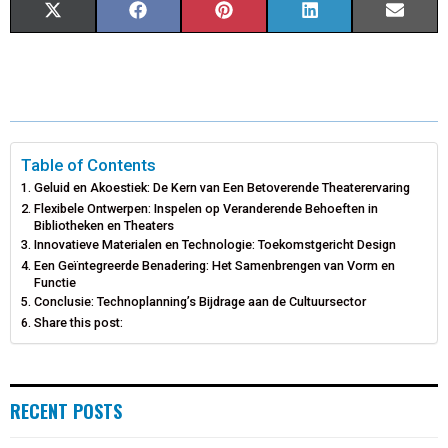
X
F
P
L
E
(
A
I
I
M
T
C
N
N
A
W
E
T
K
I
I
B
E
E
L
Table of Contents
Geluid en Akoestiek: De Kern van Een Betoverende Theaterervaring
T
O
R
D
Flexibele Ontwerpen: Inspelen op Veranderende Behoeften in
Bibliotheken en Theaters
T
O
E
I
Innovatieve Materialen en Technologie: Toekomstgericht Design
Een Geïntegreerde Benadering: Het Samenbrengen van Vorm en
E
K
S
N
Functie
Conclusie: Technoplanning’s Bijdrage aan de Cultuursector
R
T
Share this post:
)
RECENT POSTS