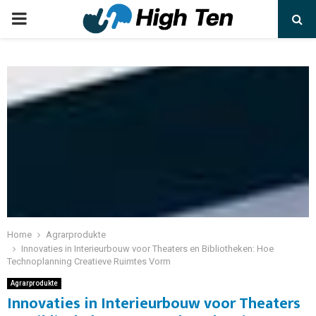
Home
Agrarprodukte
Innovaties in Interieurbouw voor Theaters en Bibliotheken: Hoe
Technoplanning Creatieve Ruimtes Vorm
Agrarprodukte
Innovaties in Interieurbouw voor Theaters