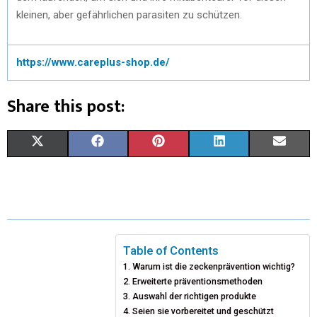
kleinen, aber gefährlichen parasiten zu schützen.
https://www.careplus-shop.de/
Share this post:
X
F
P
L
E
(
A
I
I
M
T
C
N
N
A
W
E
T
K
I
I
B
E
E
L
Table of Contents
Warum ist die zeckenprävention wichtig?
T
O
R
D
Erweiterte präventionsmethoden
T
O
Auswahl der richtigen produkte
E
I
Seien sie vorbereitet und geschützt