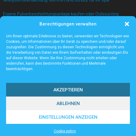
Eigene Pulverbeschichtungsanlage kaufen oder Outsourcing
betreiben?
Berechtigungen verwalten
Bau einer Mauer mit Betonblock
Um Ihnen optimale Erlebnisse zu bieten, verwenden wir Technologien wie
Cookies, um Informationen über Ihr Gerät zu speichern und/oder darauf
zuzugreifen. Die Zustimmung zu diesen Technologien ermöglicht uns
die Verarbeitung von Daten wie Ihrem Surfverhalten oder eindeutigen IDs
auf dieser Website. Wenn Sie Ihre Zustimmung nicht erteilen oder
widerrufen, kann dies bestimmte Funktionen und Merkmale
beeinträchtigen.
AKZEPTIEREN
ABLEHNEN
@2023 - www.High-ten.de. All Right Reserved.
EINSTELLUNGEN ANZEIGEN
Home
Cookie policy (EU)
Our authors
Partners
Website index
Cookie policy
Contact