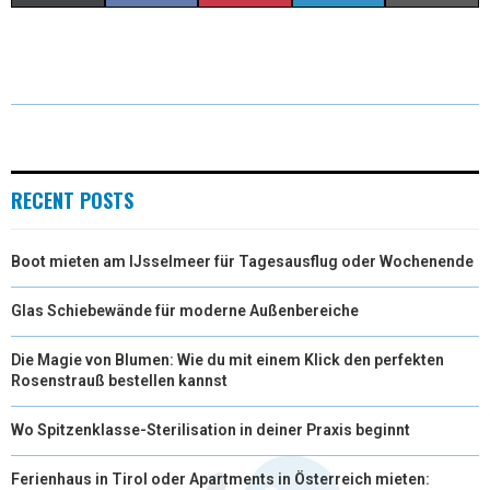
(
A
I
I
M
T
C
N
N
A
W
E
T
K
I
I
B
E
E
L
T
O
R
D
RECENT POSTS
T
O
E
I
Boot mieten am IJsselmeer für Tagesausflug oder Wochenende
E
K
S
N
R
T
Glas Schiebewände für moderne Außenbereiche
)
Die Magie von Blumen: Wie du mit einem Klick den perfekten
Rosenstrauß bestellen kannst
Wo Spitzenklasse-Sterilisation in deiner Praxis beginnt
Ferienhaus in Tirol oder Apartments in Österreich mieten: