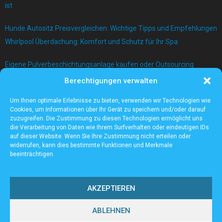
ist
Hunde Autositz Preisvergleichen: Wichtige Tipps und Empfehlungen
Whirlpool Überdachung: Komfort und Schutz für Ihr Spa
Eigene Pulverbeschichtungsanlage kaufen oder Outsourcing
betreiben?
Berechtigungen verwalten
Bau einer Mauer mit Betonblock
Um Ihnen optimale Erlebnisse zu bieten, verwenden wir Technologien wie
Cookies, um Informationen über Ihr Gerät zu speichern und/oder darauf
zuzugreifen. Die Zustimmung zu diesen Technologien ermöglicht uns
die Verarbeitung von Daten wie Ihrem Surfverhalten oder eindeutigen IDs
auf dieser Website. Wenn Sie Ihre Zustimmung nicht erteilen oder
widerrufen, kann dies bestimmte Funktionen und Merkmale
beeinträchtigen.
AKZEPTIEREN
ABLEHNEN