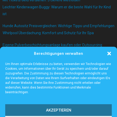
Leichter Kinderwagen Buggy: Warum er die beste Wahl für Ihr Kind
ist
Hunde Autositz Preisvergleichen: Wichtige Tipps und Empfehlungen
Whirlpool Überdachung: Komfort und Schutz für Ihr Spa
Eigene Pulverbeschichtungsanlage kaufen oder Outsourcing
betreiben?
Berechtigungen verwalten
Bau einer Mauer mit Betonblock
Um Ihnen optimale Erlebnisse zu bieten, verwenden wir Technologien wie
Cookies, um Informationen über Ihr Gerät zu speichern und/oder darauf
zuzugreifen. Die Zustimmung zu diesen Technologien ermöglicht uns
die Verarbeitung von Daten wie Ihrem Surfverhalten oder eindeutigen IDs
auf dieser Website. Wenn Sie Ihre Zustimmung nicht erteilen oder
widerrufen, kann dies bestimmte Funktionen und Merkmale
beeinträchtigen.
AKZEPTIEREN