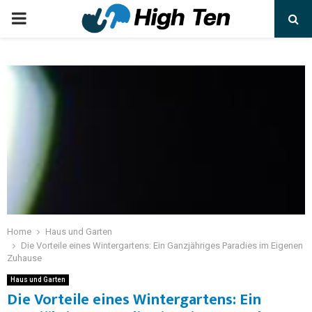
Home
Haus und Garten
Die Vorteile eines Wintergartens: Ein Ganzjähriges Paradies im Eigenen
Zuhause
Haus und Garten
Die Vorteile eines Wintergartens: Ein