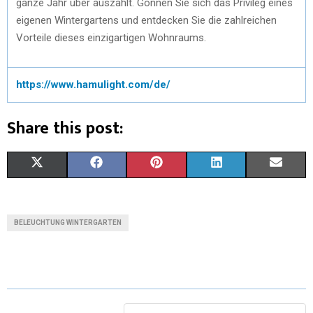
ganze Jahr über auszahlt. Gönnen Sie sich das Privileg eines
eigenen Wintergartens und entdecken Sie die zahlreichen
Vorteile dieses einzigartigen Wohnraums.
https://www.hamulight.com/de/
Share this post:
X
F
P
L
E
(
A
I
I
M
T
C
N
N
A
BELEUCHTUNG WINTERGARTEN
W
E
T
K
I
I
B
E
E
L
T
O
R
D