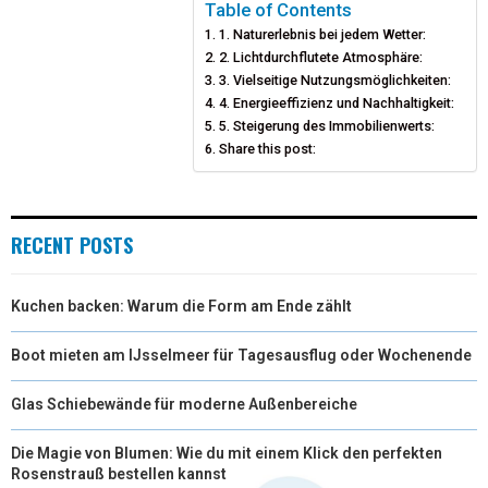
T
O
E
I
Table of Contents
1. Naturerlebnis bei jedem Wetter:
E
K
S
N
2. Lichtdurchflutete Atmosphäre:
3. Vielseitige Nutzungsmöglichkeiten:
R
T
4. Energieeffizienz und Nachhaltigkeit:
)
5. Steigerung des Immobilienwerts:
Share this post:
RECENT POSTS
Kuchen backen: Warum die Form am Ende zählt
Boot mieten am IJsselmeer für Tagesausflug oder Wochenende
Glas Schiebewände für moderne Außenbereiche
Die Magie von Blumen: Wie du mit einem Klick den perfekten
Rosenstrauß bestellen kannst