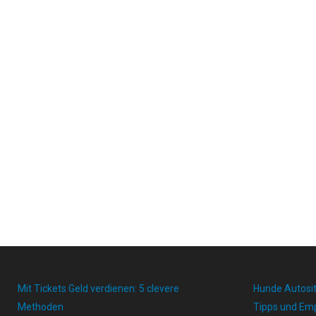
Mit Tickets Geld verdienen: 5 clevere
Hunde Autosit
Methoden
Tipps und Em