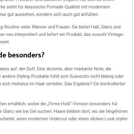
 Marke steht für klassische Pomade-Qualität mit modernem
 nur gut aussehen, sondern sich auch gut anfühlen.
-Routine vieler Männer und Frauen. Sie bietet Halt, Glanz und
iker neu interpretiert und liefert ein Produkt, das sowohl Vintage-
eint.
de besonders?
ases auf: der Duft. Eine dezente, aber markante Note, die
e andere Styling-Produkte fühlt sich Suavecito nicht klebrig oder
 sich mühelos im Haar verteilen. Das Ergebnis? Ein kontrollierter
en erhältlich, wobei die „Firme Hold“-Version besonders für
hne Glanz wie bei Gel suchen. Haare bleiben dort, wo sie hingehören
nscheitel, einen modernen Undercut oder einen slicken Look stylen