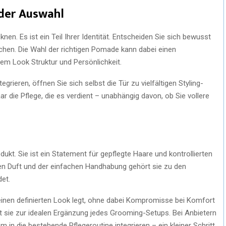
 der Auswahl
en. Es ist ein Teil Ihrer Identität. Entscheiden Sie sich bewusst
eichen. Die Wahl der richtigen Pomade kann dabei einen
rem Look Struktur und Persönlichkeit.
rieren, öffnen Sie sich selbst die Tür zu vielfältigen Styling-
ar die Pflege, die es verdient – unabhängig davon, ob Sie vollere
ukt. Sie ist ein Statement für gepflegte Haare und kontrollierten
ten Duft und der einfachen Handhabung gehört sie zu den
et.
einen definierten Look legt, ohne dabei Kompromisse bei Komfort
ht sie zur idealen Ergänzung jedes Grooming-Setups. Bei Anbietern
in die bestehende Pflegeroutine integrieren – ein kleiner Schritt