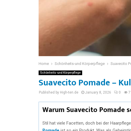
Home
Schönheits-und Körperpflege
Suavecito Po
Schönheits-und Körperpflege
Suavecito Pomade – Kult
Published by High-ten.de
January 8, 2026
0
7
Warum Suavecito Pomade so 
Stil hat viele Facetten, doch bei der Haarpfle
Pomade
ist so ein Produkt. Was als Geheimti