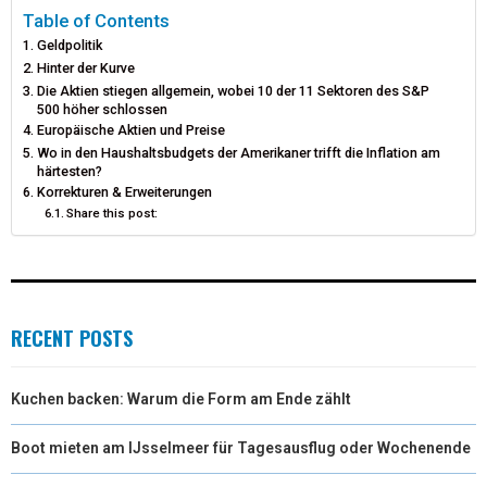
I
B
E
E
L
Table of Contents
Geldpolitik
T
O
R
D
Hinter der Kurve
Die Aktien stiegen allgemein, wobei 10 der 11 Sektoren des S&P
T
O
E
I
500 höher schlossen
Europäische Aktien und Preise
E
K
S
N
Wo in den Haushaltsbudgets der Amerikaner trifft die Inflation am
R
T
härtesten?
Korrekturen & Erweiterungen
)
Share this post:
RECENT POSTS
Kuchen backen: Warum die Form am Ende zählt
Boot mieten am IJsselmeer für Tagesausflug oder Wochenende