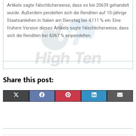
Artikels sagte fälschlicherweise, dass es bei 20639 gehandelt
wurde. Außerdem pendelten sich die Renditen auf 10-jährige
Staatsanleihen in Italien am Dienstag bei 4,111 % ein. Eine
frühere Version dieses Artikels sagte fälschlicherweise, dass
sich die Renditen bei 4,067 % einpendelten.
Share this post:
X
F
P
L
E
(
A
I
I
M
T
C
N
N
A
W
E
T
K
I