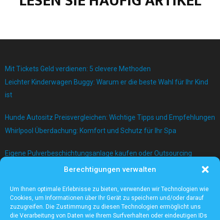
LESEN SIE HÄUFIG ARTIKEL
Mit Tickets Geld verdienen: 5 clevere Methoden
Leichter Kinderwagen Buggy: Warum er die beste Wahl für Ihr Kind
ist
Hunde Autositz Preisvergleichen: Wichtige Tipps und Empfehlungen
Whirlpool Überdachung: Komfort und Schutz für Ihr Spa
Eigene Pulverbeschichtungsanlage kaufen oder Outsourcing
betreiben?
Berechtigungen verwalten
Bau einer Mauer mit Betonblock
Um Ihnen optimale Erlebnisse zu bieten, verwenden wir Technologien wie
Cookies, um Informationen über Ihr Gerät zu speichern und/oder darauf
zuzugreifen. Die Zustimmung zu diesen Technologien ermöglicht uns
die Verarbeitung von Daten wie Ihrem Surfverhalten oder eindeutigen IDs