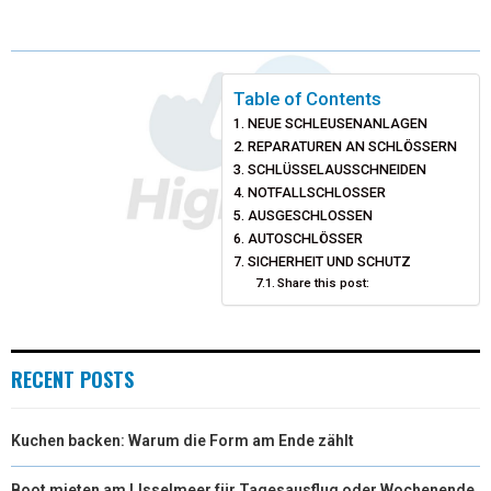
T
C
N
N
A
W
E
T
K
I
I
B
E
E
L
Table of Contents
NEUE SCHLEUSENANLAGEN
T
O
R
D
REPARATUREN AN SCHLÖSSERN
T
O
SCHLÜSSELAUSSCHNEIDEN
E
I
NOTFALLSCHLOSSER
E
K
S
N
AUSGESCHLOSSEN
AUTOSCHLÖSSER
R
T
SICHERHEIT UND SCHUTZ
Share this post:
)
RECENT POSTS
Kuchen backen: Warum die Form am Ende zählt
Boot mieten am IJsselmeer für Tagesausflug oder Wochenende