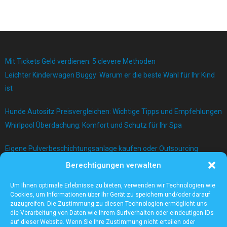
Mit Tickets Geld verdienen: 5 clevere Methoden
Leichter Kinderwagen Buggy: Warum er die beste Wahl für Ihr Kind
ist
Hunde Autositz Preisvergleichen: Wichtige Tipps und Empfehlungen
Whirlpool Überdachung: Komfort und Schutz für Ihr Spa
Eigene Pulverbeschichtungsanlage kaufen oder Outsourcing
betreiben?
Berechtigungen verwalten
Bau einer Mauer mit Betonblock
Um Ihnen optimale Erlebnisse zu bieten, verwenden wir Technologien wie
Cookies, um Informationen über Ihr Gerät zu speichern und/oder darauf
zuzugreifen. Die Zustimmung zu diesen Technologien ermöglicht uns
die Verarbeitung von Daten wie Ihrem Surfverhalten oder eindeutigen IDs
auf dieser Website. Wenn Sie Ihre Zustimmung nicht erteilen oder